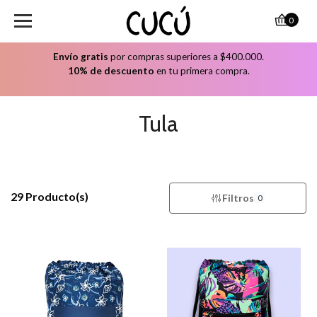
0
Envío gratis
por compras superiores a $400.000.
10% de descuento
en tu primera compra.
Tula
29 Producto(s)
Filtros
0