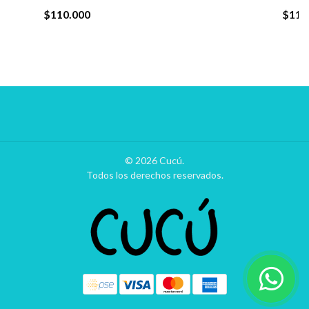
$110.000
$110
© 2026 Cucú.
Todos los derechos reservados.