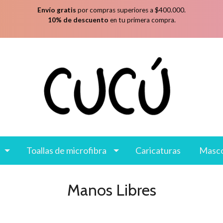
Envío gratis
por compras superiores a $400.000.
10% de descuento
en tu primera compra.
Toallas de microfibra
Caricaturas
Masc
Manos Libres