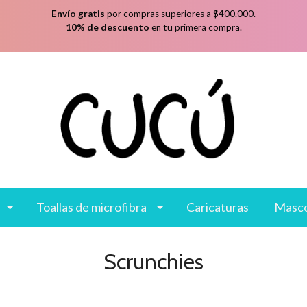
Envío gratis
por compras superiores a $400.000.
10% de descuento
en tu primera compra.
Toallas de microfibra
Caricaturas
Masc
Scrunchies