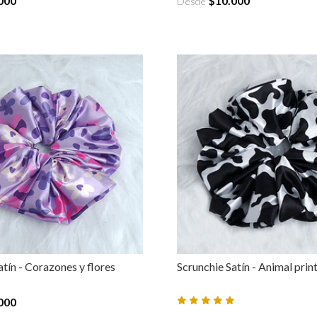
000
$10.000
Desde
atín - Corazones y flores
Scrunchie Satín - Animal prin
000