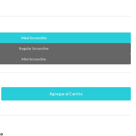
Maxi Scrunchie
Regular Scrunchie
Mini Scrunchie
no