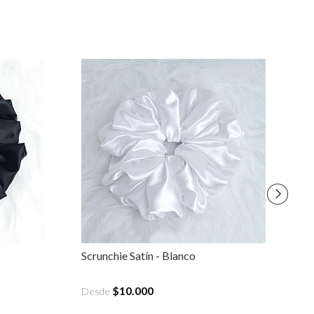
Scrunchie Satín - Blanco
Sc
$10.000
Desde
D