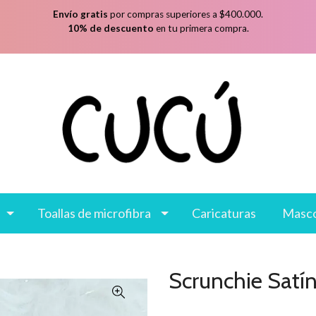
Envío gratis
por compras superiores a $400.000.
10% de descuento
en tu primera compra.
Toallas de microfibra
Caricaturas
Masc
Scrunchie Satín