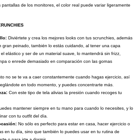
s pantallas de los monitores, el color real puede variar ligeramente
CRUNCHIES
llo:
Diviértete y crea los mejores looks con tus scrunchies, además
n gran peinado, también lo estás cuidando, al tener una capa
 el elástico y ser de un material suave, lo mantendrá sin frizz,
rompa o enrede demasiado en comparación con las gomas
to no se te va a caer constantemente cuando hagas ejercicio, así
reglándote en todo momento, y puedes concentrarte más.
eza:
Con este tipo de tela alivias la presión cuando recoges tu
uedes mantener siempre en tu mano para cuando lo necesites, y lo
ar con tu outfit del día.
 ocasión:
No sólo es perfecto para estar en casa, hacer ejercicio o
s en tu día, sino que también lo puedes usar en tu rutina de
rte o para irte a dormir.