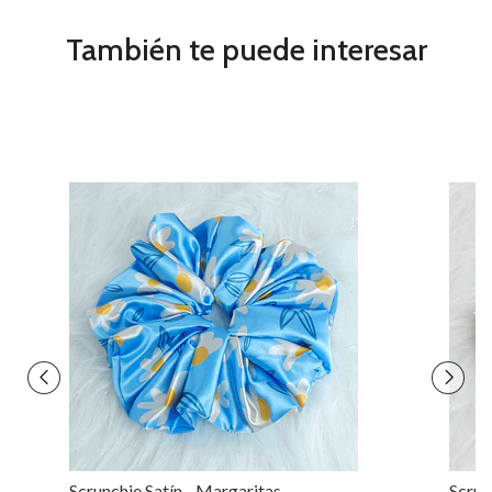
También te puede interesar
Scrunchie Satín - Margaritas
Scrun