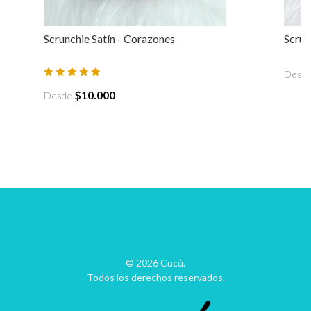
Scrunchie Satín - Corazones
Scrun
Desd
$10.000
Desde
© 2026 Cucú.
Todos los derechos reservados.