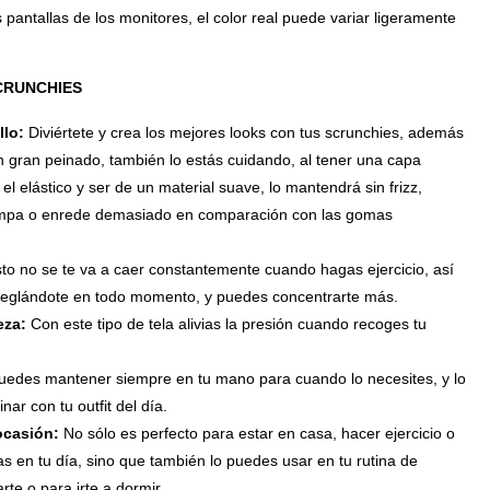
s pantallas de los monitores, el color real puede variar ligeramente
CRUNCHIES
llo:
Diviértete y crea los mejores looks con tus scrunchies, además
n gran peinado, también lo estás cuidando, al tener una capa
 el elástico y ser de un material suave, lo mantendrá sin frizz,
rompa o enrede demasiado en comparación con las gomas
to no se te va a caer constantemente cuando hagas ejercicio, así
reglándote en todo momento, y puedes concentrarte más.
eza:
Con este tipo de tela alivias la presión cuando recoges tu
uedes mantener siempre en tu mano para cuando lo necesites, y lo
ar con tu outfit del día.
 ocasión:
No sólo es perfecto para estar en casa, hacer ejercicio o
s en tu día, sino que también lo puedes usar en tu rutina de
rte o para irte a dormir.