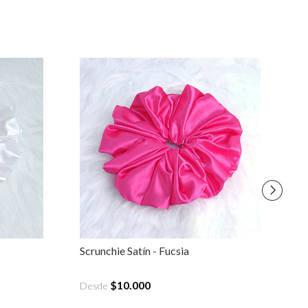
Scrunchie Satín - Fucsia
Sc
$10.000
Desde
D