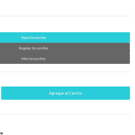
Maxi Scrunchie
Regular Scrunchie
Mini Scrunchie
no