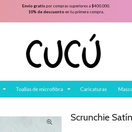
Envío gratis
por compras superiores a $400.000.
10% de descuento
en tu primera compra.
Toallas de microfibra
Caricaturas
Masc
Scrunchie Satí