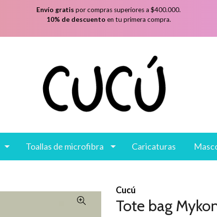
Envío gratis
por compras superiores a $400.000.
10% de descuento
en tu primera compra.
Toallas de microfibra
Caricaturas
Masc
Cucú
Tote bag Mykono