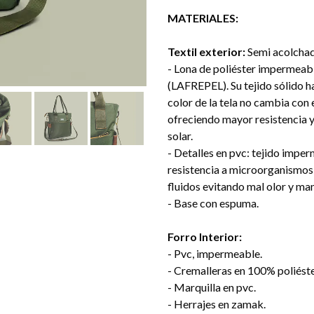
MATERIALES:
Textil exterior:
Semi acolchad
- Lona de poliéster impermeabl
(LAFREPEL). Su tejido sólido ha
color de la tela no cambia con 
ofreciendo mayor resistencia y 
solar.
- Detalles en pvc: tejido imper
resistencia a microorganismos, 
fluidos evitando mal olor y ma
- Base con espuma.
Forro Interior:
- Pvc, impermeable.
- Cremalleras en 100% poliéste
- Marquilla en pvc.
- Herrajes en zamak.