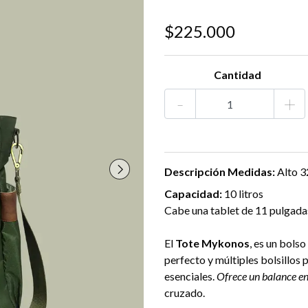
$225.000
Cantidad
-
+
Descripción
Medidas:
Alto 
Capacidad:
10 litros
Cabe una tablet de 11 pulgad
El
Tote Mykonos
, es un bols
perfecto y múltiples bolsillos
esenciales.
Ofrece un balance ent
cruzado.