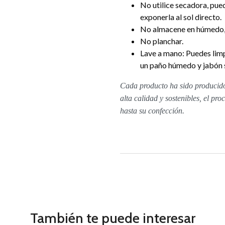
No utilice secadora, pued
exponerla al sol directo.
No almacene en húmedo, 
No planchar.
Lave a mano: Puedes limp
un paño húmedo y jabón s
Cada producto ha sido producido
alta calidad y sostenibles, el pr
hasta su confección.
También te puede interesar