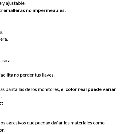
 y ajustable.
 cremalleras no impermeables.
a.
era.
 cara.
cilita no perder tus llaves.
las pantallas de los monitores,
el color real puede variar
.
DO
os agresivos que puedan dañar los materiales como
or.