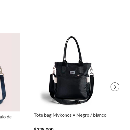
Tote bag Mykonos • Negro / blanco
To
alo de
$225.000
$