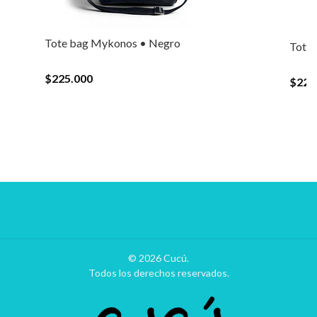
Tote bag Mykonos • Negro
Tote 
$225.000
$225
© 2026 Cucú.
Todos los derechos reservados.