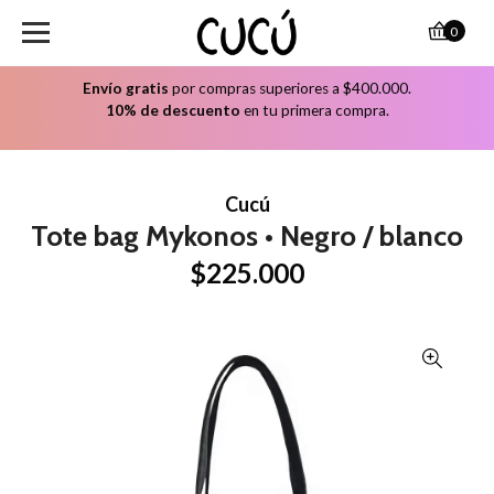
0
Envío gratis
por compras superiores a $400.000.
10% de descuento
en tu primera compra.
Cucú
Tote bag Mykonos • Negro / blanco
$225.000