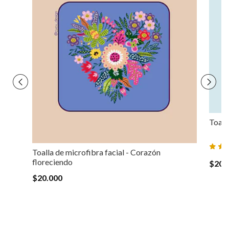
Toall
Toalla de microfibra facial - Corazón
floreciendo
$20.
$20.000