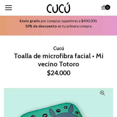
0
Envío gratis
por compras superiores a $400.000.
10% de descuento
en tu primera compra.
Cucú
Toalla de microfibra facial • Mi
vecino Totoro
$24.000