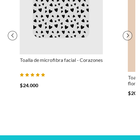
Toalla de microfibra facial - Corazones
Toall
flore
$24.000
$20.