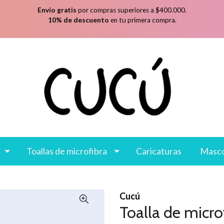
Envío gratis
por compras superiores a $400.000.
10% de descuento
en tu primera compra.
Toallas de microfibra
Caricaturas
Masc
Cucú
Toalla de micro