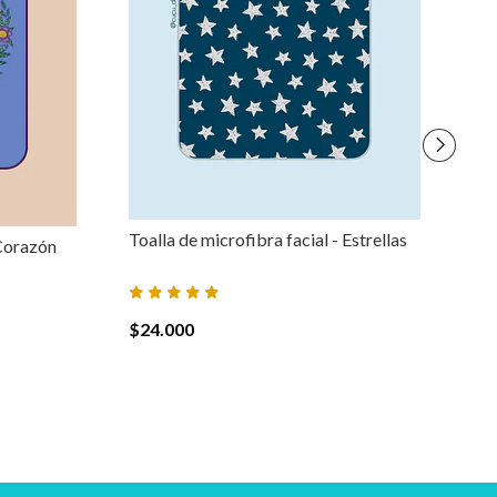
Toalla de microfibra facial - Estrellas
To
 Corazón
$24.000
$