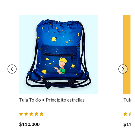
Tula Tokio • Principito estrellas
Tula 
$110.000
$110