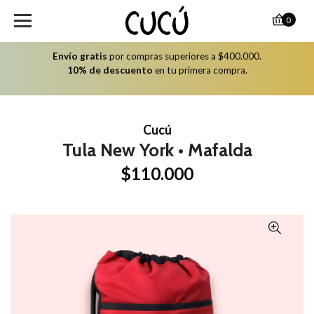
0
Envío gratis
por compras superiores a $400.000.
10% de descuento
en tu primera compra.
Cucú
Tula New York • Mafalda
$110.000