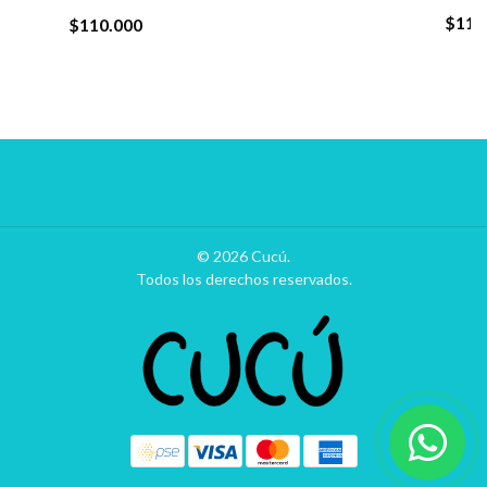
$110
$110.000
© 2026 Cucú.
Todos los derechos reservados.