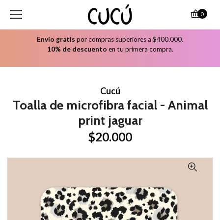
0
Envío gratis
por compras superiores a $400.000.
10% de descuento
en tu primera compra.
Cucú
Toalla de microfibra facial - Animal
print jaguar
$20.000