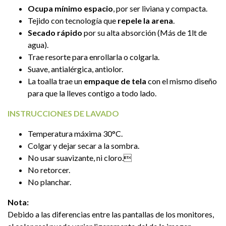
Ocupa mínimo espacio
, por ser liviana y compacta.
Tejido con tecnología que
repele la arena
.
Secado rápido
por su alta absorción (Más de 1lt de
agua).
Trae resorte para enrollarla o colgarla.
Suave, antialérgica, antiolor.
La toalla trae un
empaque de tela
con el mismo diseño
para que la lleves contigo a todo lado.
INSTRUCCIONES DE LAVADO
Temperatura máxima 30°C.
Colgar y dejar secar a la sombra.
No usar suavizante, ni cloro.
No retorcer.
No planchar.
Nota:
Debido a las diferencias entre las pantallas de los monitores,