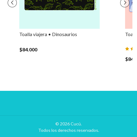
Toalla viajera • Dinosaurios
Toall
$84.000
$84.
© 2026 Cucú.
Todos los derechos reservados.