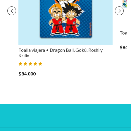
Toall
$84.
Toalla viajera • Dragon Ball, Gokú, Roshi y
Krilin
$84.000