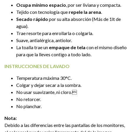
Ocupa mínimo espacio
, por ser liviana y compacta.
Tejido con tecnología que
repele la arena
.
Secado rápido
por su alta absorción (Más de 1lt de
agua).
Trae resorte para enrollarla o colgarla.
Suave, antialérgica, antiolor.
La toalla trae un
empaque de tela
con el mismo diseño
para que la lleves contigo a todo lado.
INSTRUCCIONES DE LAVADO
Temperatura máxima 30°C.
Colgar y dejar secar a la sombra.
No usar suavizante, ni cloro.
No retorcer.
No planchar.
Nota:
Debido a las diferencias entre las pantallas de los monitores,