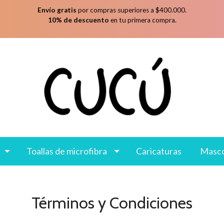
Envío gratis
por compras superiores a $400.000.
10% de descuento
en tu primera compra.
Toallas de microfibra
Caricaturas
Masc
Términos y Condiciones