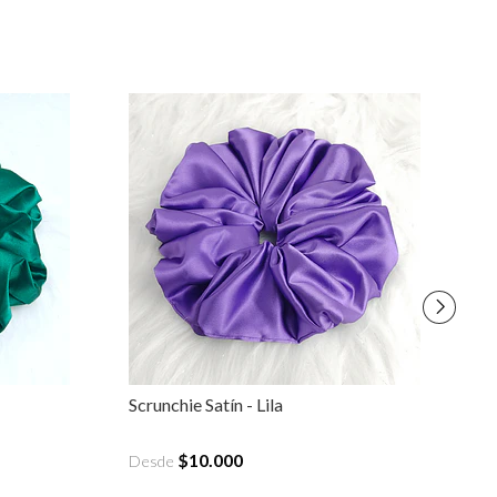
Scrunchie Satín - Lila
Sc
$10.000
Desde
D