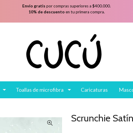
Envío gratis
por compras superiores a $400.000.
10% de descuento
en tu primera compra.
Toallas de microfibra
Caricaturas
Masc
Scrunchie Satín