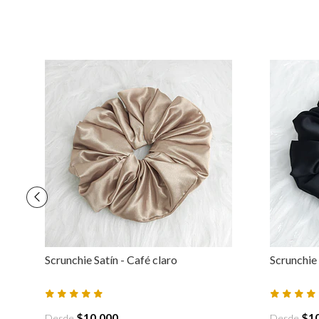
Scrunchie Satín - Café claro
Scrunchie
$10.000
$1
Desde
Desde