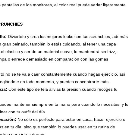
s pantallas de los monitores, el color real puede variar ligeramente
CRUNCHIES
llo:
Diviértete y crea los mejores looks con tus scrunchies, además
n gran peinado, también lo estás cuidando, al tener una capa
 el elástico y ser de un material suave, lo mantendrá sin frizz,
rompa o enrede demasiado en comparación con las gomas
to no se te va a caer constantemente cuando hagas ejercicio, así
reglándote en todo momento, y puedes concentrarte más.
eza:
Con este tipo de tela alivias la presión cuando recoges tu
uedes mantener siempre en tu mano para cuando lo necesites, y lo
ar con tu outfit del día.
 ocasión:
No sólo es perfecto para estar en casa, hacer ejercicio o
s en tu día, sino que también lo puedes usar en tu rutina de
rte o para irte a dormir.