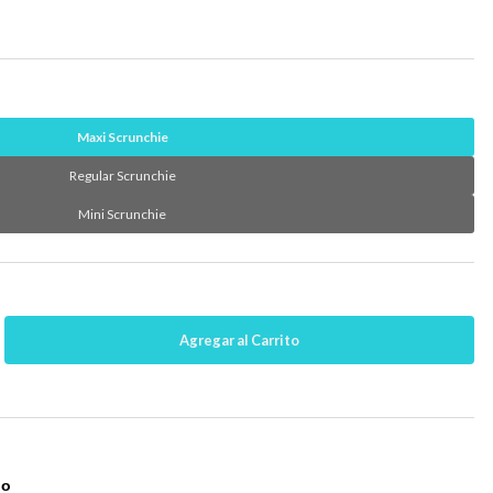
Maxi Scrunchie
Regular Scrunchie
Mini Scrunchie
no