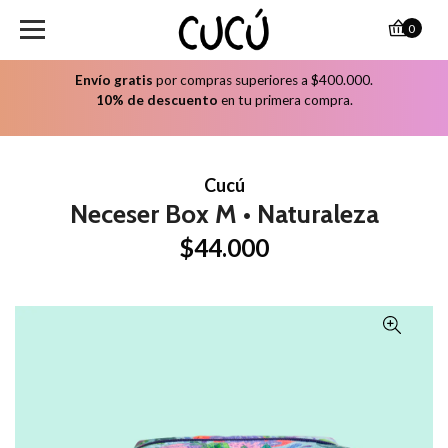
0
Envío gratis
por compras superiores a $400.000.
10% de descuento
en tu primera compra.
Cucú
Neceser Box M • Naturaleza
$44.000