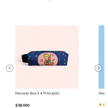
Neceser Box S • Principito
Neces
$38.000